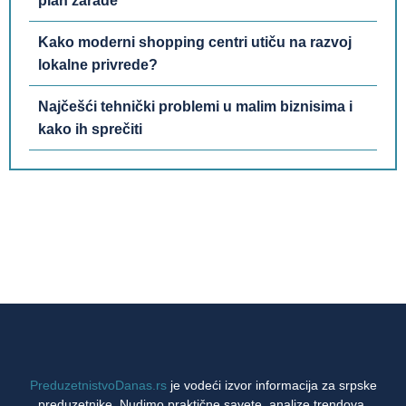
plan zarade
Kako moderni shopping centri utiču na razvoj
lokalne privrede?
Najčešći tehnički problemi u malim biznisima i
kako ih sprečiti
PreduzetnistvoDanas.rs
je vodeći izvor informacija za srpske
preduzetnike. Nudimo praktične savete, analize trendova,