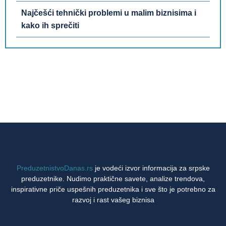
Najčešći tehnički problemi u malim biznisima i
kako ih sprečiti
PreduzetnistvoDanas.rs
je vodeći izvor informacija za srpske
preduzetnike. Nudimo praktične savete, analize trendova,
inspirativne priče uspešnih preduzetnika i sve što je potrebno za
razvoj i rast vašeg biznisa